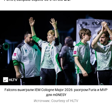
Falcons выиграли IEM Cologne Major 2026: разгром Furia и MVP
для m0NESY
Источник:
Courtesy of HLTV