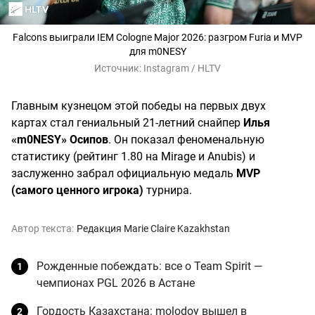
Falcons выиграли IEM Cologne Major 2026: разгром Furia и MVP
для m0NESY
Источник:
Instagram / HLTV
Главным кузнецом этой победы на первых двух
картах стал гениальный 21-летний снайпер
Илья
«m0NESY» Осипов
. Он показал феноменальную
статистику (рейтинг 1.80 на Mirage и Anubis) и
заслуженно забрал официальную медаль
MVP
(самого ценного игрока)
турнира.
Автор текста:
Редакция Marie Claire Kazakhstan
Рожденные побеждать: все о Team Spirit —
чемпионах PGL 2026 в Астане
Гордость Казахстана: molodoy вышел в