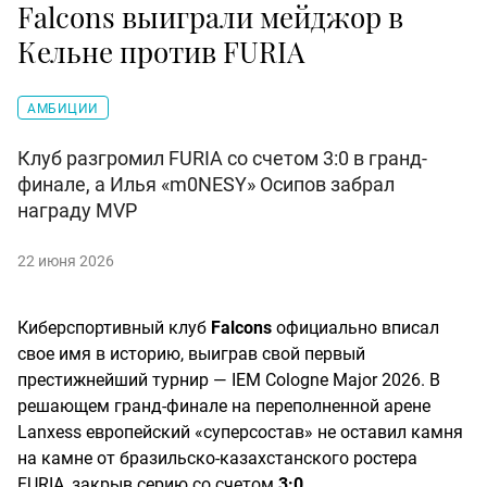
Falcons выиграли мейджор в
Кельне против FURIA
АМБИЦИИ
Клуб разгромил FURIA со счетом 3:0 в гранд-
финале, а Илья «m0NESY» Осипов забрал
награду MVP
22 июня 2026
Киберспортивный клуб
Falcons
официально вписал
свое имя в историю, выиграв свой первый
престижнейший турнир — IEM Cologne Major 2026. В
решающем гранд-финале на переполненной арене
Lanxess европейский «суперсостав» не оставил камня
на камне от бразильско-казахстанского ростера
FURIA, закрыв серию со счетом
3:0
.