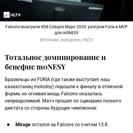
Falcons выиграли IEM Cologne Major 2026: разгром Furia и MVP
для m0NESY
Источник:
Instagram / HLTV
Тотальное доминирование и
бенефис m0NESY
Бразильцы из FURIA (где также выступает наш
казахстанец molodoy) подошли к финалу в отличной
форме, но огневая мощь Falcons оказалась
непреодолимой. Матч прошел по сценарию полного
диктата со стороны будущих чемпионов:
Mirage
остался за Falcons со счетом 13:8.