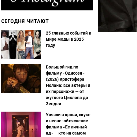
СЕГОДНЯ ЧИТАЮТ
25 главных событий в
мире моды в 2025
году
Большой гид по
фильму «Одиссея»
(2026) Кристофера
Нолана: все актеры и
их персонажи — от
жуткого Циклопа до
Зендеи
Увязли в крови, скуке
и неоне: объяснение
фильма «Ее личный
ад» — кто на самом