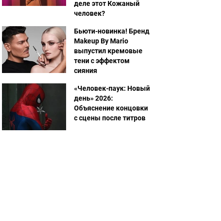
деле этот Кожаный
человек?
Бьюти-новинка! Бренд
Makeup By Mario
выпустил кремовые
тени с эффектом
сияния
«Человек-паук: Новый
день» 2026:
Объяснение концовки
с сцены после титров