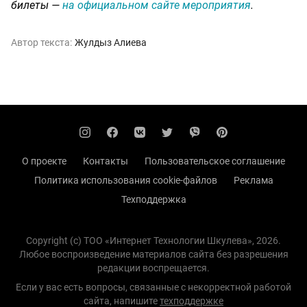
билеты —
на официальном сайте мероприятия
.
Автор текста:
Жулдыз Алиева
О проекте
Контакты
Пользовательское соглашение
Политика использования cookie-файлов
Реклама
Техподдержка
Copyright (с) TOO «Интернет Технологии Шкулева», 2026.
Любое воспроизведение материалов сайта без разрешения
редакции воспрещается.
Если у вас есть вопросы, связанные с некорректной работой
сайта, напишите
техподдержке