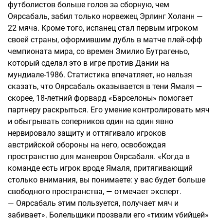
футболистов больше голов за сборную, чем
Оярсабаль, забил только норвежец Эрлинг Холанн —
22 мяча. Кроме того, испанец стал первым игроком
своей страны, оформившим дубль в матче плей-офф
чемпионата мира, со времен Эмилио Бутрагеньо,
который сделал это в игре против Дании на
мундиале-1986. Статистика впечатляет, но нельзя
сказать, что Оярсабаль оказывается в тени Ямаля —
скорее, 18-летний форвард «Барселоны» помогает
партнеру раскрыться. Его умение контролировать мяч
и обыгрывать соперников один на один явно
нервировало защиту и оттягивало игроков
австрийской обороны на него, освобождая
пространство для маневров Оярсабаля. «Когда в
команде есть игрок вроде Ямаля, притягивающий
столько внимания, вы понимаете: у вас будет больше
свободного пространства, — отмечает эксперт.
— Оярсабаль этим пользуется, получает мяч и
забивает». Болельщики прозвали его «тихим убийцей»