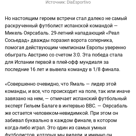
Источник:
DiaEsportivo
Но настоящим героем встречи стал далеко не самый
раскрученный футболист испанской командой —
Микель Оярсабаль. 29-летний нападающий «Реал
Сосьедад» дважды поразил ворота соперника,
помогая действующим чемпионам Европы уверенно
обыграть Австрию со счетом 3:0. Эта победа стала
для Испании первой в плей-офф мундиаля за
последние 16 лет и вывела команду в 1/8 финала.
«Совершенно очевидно, что Ямаль — лидер этой
команды, и все, что происходит на поле, так или иначе
завязано на нем, — отмечает испанский футбольный
эксперт Гильем Балаге в интервью BBC. — Оярсабаль
же остается человеком-невидимкой. При этом он
забивал буквально в каждом финале, в котором
когда-либо играл. Это один из самых умных
футболистов, которых мы видели, и именно он