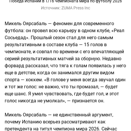
Победа Испании в 1/16 чемпионата мира по футболу 2026
Источник:
ZUMA Press Inc
Микель Оярсабаль — феномен для современного
футбола: он провел всю карьеру в одном клубе, «Реал
Сосьедад». Прошлый сезон стал для него самым
результативным в составе клуба — 15 голов в
чемпионате, и совпал по времени с его впечатляющей
серией результативных матчей за сборную. Недавно
форвард рассказал, что тяга к голам появилась у него
еще в детстве, когда он занимался другим видом
спорта — хоккем. «В голове у меня всегда звучал один
и тот же голос: не важно, что ты промазал, — будет
еще шанс. Я умел чувствовать, где будет гол, и этот
голос никогда не умолкал», — признается он.
Микель Оярсабаль — не единственный аргумент,
почему Испанию всерьез рассматривают как
претендента на титул чемпиона мира 2026. Сейчас