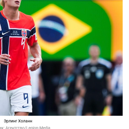
Эрлинг Холанн
ик:
Агентство/Legion-Media