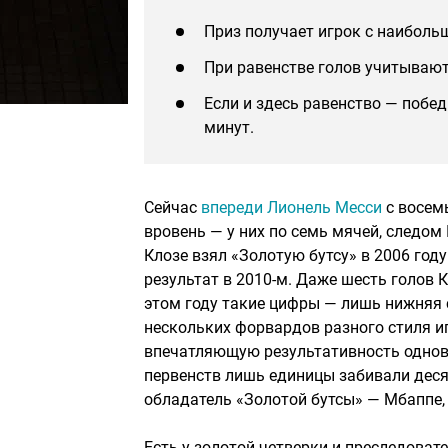
Приз получает игрок с наиболь
При равенстве голов учитывают
Если и здесь равенство — побед
минут.
Сейчас
впереди Лионель Месси
с восем
вровень — у них по семь мячей, следом
Клозе взял «Золотую бутсу» в 2006 год
результат в 2010-м. Даже шесть голов 
этом году такие цифры — лишь нижняя с
нескольких форвардов разного стиля и
впечатляющую результативность однов
первенств лишь единицы забивали деся
обладатель «Золотой бутсы» — Мбаппе, 
Есть у золотой четверки и преследоват