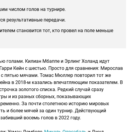
шим числом голов на турнире.
ся результативные передачи.
ителем становится тот, кто провел на поле меньше
ью голами. Килиан Мбаппе и Эрлинг Холанд идут
 Гарри Кейн с шестью. Просто для сравнения: Мирослав
у с пятью мячами. Томас Мюллер повторил тот же
Кейна в 2018-м казались впечатляющим показателем. В
трочка золотого списка. Редкий случай сразу
гры и из разных сборных, показывающих
ременно. За почти столетнюю историю мировых
ть и более мячей за один турнир. Действующий
забивший восемь голов в 2022 году.
ели: Усман Дембеле,
Микель Оярсабаль
и Джуд