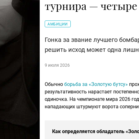
турнира — четыре
АМБИЦИИ
Гонка за звание лучшего бомба
решить исход может одна лишн
9 июля 2026
Обычно
борьба за «Золотую бутсу»
прох
результативность нарастает постепенно
одиночка. На чемпионате мира 2026 год
нападающих штурмуют ворота соперника
Как определяется обладатель «Золо