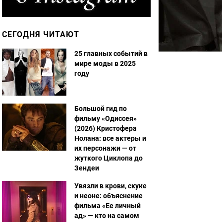
СЕГОДНЯ ЧИТАЮТ
25 главных событий в
мире моды в 2025
году
Большой гид по
фильму «Одиссея»
(2026) Кристофера
Нолана: все актеры и
их персонажи — от
жуткого Циклопа до
Зендеи
Увязли в крови, скуке
и неоне: объяснение
фильма «Ее личный
ад» — кто на самом