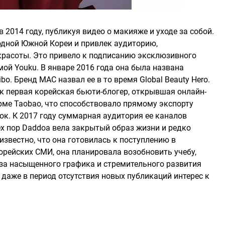
 2014 году, публикуя видео о макияже и уходе за собой.
одной Южной Кореи и привлек аудиторию,
красоты. Это привело к подписанию эксклюзивного
ой Youku. В январе 2016 года она была названа
o. Бренд MAC назвал ее в то время Global Beauty Hero.
 первая корейская бьюти-блогер, открывшая онлайн-
форме Taobao, что способствовало прямому экспорту
ок. К 2017 году суммарная аудитория ее каналов
тех пор Daddoa вела закрытый образ жизни и редко
известно, что она готовилась к поступлению в
орейских СМИ, она планировала возобновить учебу,
-за насыщенного графика и стремительного развития
о даже в период отсутствия новых публикаций интерес к