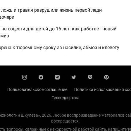
 ложь и травля разрушили жизнь первой леди
дочери
на соцсети для детей до 16 лет: как работает новый
 мир
рена к тюремному сроку за насилие, абьюз и клевету
ы
Пользовательское соглашение
Политика использования coo
Техподдержка
 Технологии Шкулева», 2026. Любое воспроизведение материалов с
воспрещается.
есть вопросы, связанные с некорректной работой сайта, напишите
т