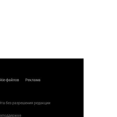
kie-файлов
Реклама
айта без разрешения редакции
ехподдержке