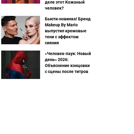
деле этот Кожаный
человек?
Бьюти-новинка! Бренд
Makeup By Mario
выпустил кремовые
тени с эффектом
сияния
«Человек-паук: Новый
день» 2026:
Объяснение концовки
с сцены после титров