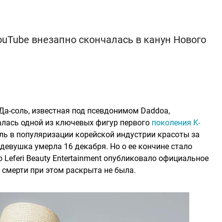
YouTube внезапно скончалась в канун Нового
а-соль, известная под псевдонимом Daddoa,
талась одной из ключевых фигур первого
поколения K-
ль в популяризации корейской индустрии красоты за
 девушка умерла 16 декабря. Но о ее кончине стало
о Leferi Beauty Entertainment опубликовало официальное
а смерти при этом раскрыта не была.