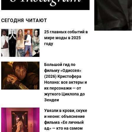
СЕГОДНЯ ЧИТАЮТ
25 главных событий в
мире моды в 2025
году
Большой гид по
фильму «Одиссея»
(2026) Кристофера
Нолана: все актеры и
их персонажи — от
жуткого Циклопа до
Зендеи
Увязли в крови, скуке
и неоне: объяснение
фильма «Ее личный
ад» — кто на самом