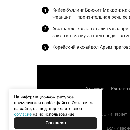
Кибер-буллинг Брижит Макрон: как
Франции — пронзительная речь ее 
Австралия ввела тотальный запрет 
закон и почему за ним следит весь
Корейский экс-айдол Арым пригово
О проекте
Контакт
На информационном ресурсе
применяются cookie-файлы.
Оставаясь
на сайте, вы подтверждаете свое
согласие
на их использование.
Copyright (с) TOO «Интернет
Согласен
Если у вас 