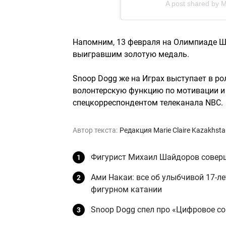
A post shared by M
Напомним, 13 февраля на Олимпиаде Ш
выигравшим золотую медаль.
Snoop Dogg же на Играх выступает в р
волонтерскую функцию по мотивации и 
спецкорреспондентом телеканала NBC.
Автор текста:
Редакция Marie Claire Kazakhst
Фигурист Михаил Шайдоров совер
Ами Накаи: все об улыбчивой 17-л
фигурном катании
Snoop Dogg спел про «Цифровое со