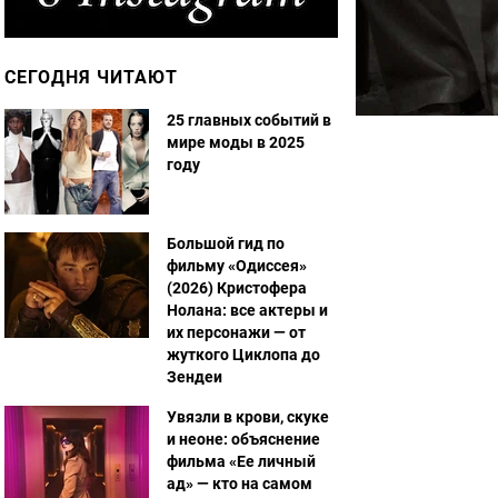
СЕГОДНЯ ЧИТАЮТ
25 главных событий в
мире моды в 2025
году
Большой гид по
фильму «Одиссея»
(2026) Кристофера
Нолана: все актеры и
их персонажи — от
жуткого Циклопа до
Зендеи
Увязли в крови, скуке
и неоне: объяснение
фильма «Ее личный
ад» — кто на самом