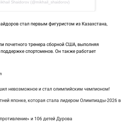
ikhail Shaidorov (@mikhail_shaidorov)
айдоров стал первым фигуристом из Казахстана,
оли почетного тренера сборной США, выполняя
поддержке спортсменов. Он также работает
an
шил невозможное и стал олимпийским чемпионом!
етней японке, которая стала лидером Олимпиады-2026 в
противление» и 106 детей Дурова