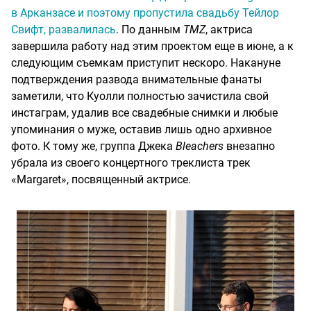
в Арканзасе и поэтому пропустила свадьбу Тейлор
Свифт, развалилась
. По данным
TMZ
, актриса
завершила работу над этим проектом еще в июне, а к
следующим съемкам приступит нескоро. Накануне
подтверждения развода внимательные фанаты
заметили, что Куолли полностью зачистила свой
инстаграм, удалив все свадебные снимки и любые
упоминания о муже, оставив лишь одно архивное
фото. К тому же, группа Джека
Bleachers
внезапно
убрала из своего концертного треклиста трек
«Margaret», посвященный актрисе.