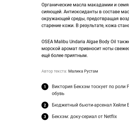
Органические масла макадамии и семян
сияющей. Антиоксиданты в составе мас
окружающей среды, предотвращая возд
старение кожи. В результате, кожа ста
OSEA Malibu Undaria Algae Body Oil та
морской аромат привносит ноты свежест
ещё более приятным.
Автор текста:
Малика Рустам
Виктория Бекхэм тоскует по роли P
обувь
Бюджетный бьюти-арсенал Хейли 
Бекхэм: доку-сериал от Netflix