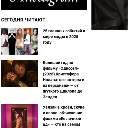
СЕГОДНЯ ЧИТАЮТ
25 главных событий в
мире моды в 2025
году
Большой гид по
фильму «Одиссея»
(2026) Кристофера
Нолана: все актеры и
их персонажи — от
жуткого Циклопа до
Зендеи
Увязли в крови, скуке
и неоне: объяснение
фильма «Ее личный
ад» — кто на самом