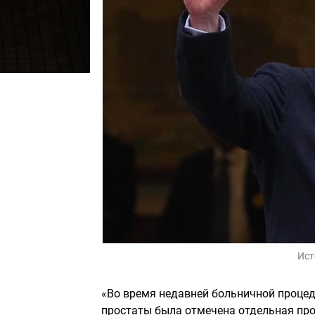
Ист
«Во время недавней больничной проце
простаты была отмечена отдельная про