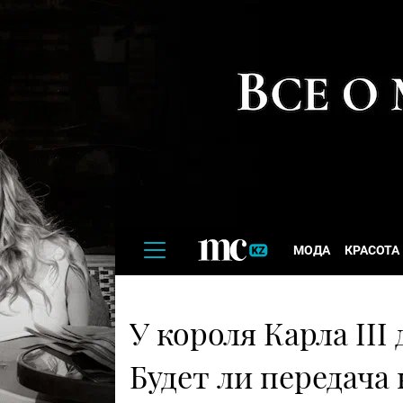
МОДА
КРАСОТА
У короля Карла III
Будет ли передача