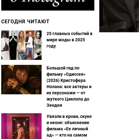
СЕГОДНЯ ЧИТАЮТ
25 главных событий в
мире моды в 2025
году
Большой гид по
фильму «Одиссея»
(2026) Кристофера
Нолана: все актеры и
их персонажи — от
жуткого Циклопа до
Зендеи
Увязли в крови, скуке
и неоне: объяснение
фильма «Ее личный
ад» — кто на самом