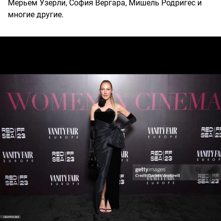
Мерьем Узерли, София Вергара, Мишель Родригес и
многие другие.