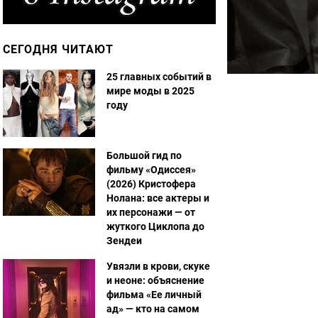
СЕГОДНЯ ЧИТАЮТ
25 главных событий в
мире моды в 2025
году
Большой гид по
фильму «Одиссея»
(2026) Кристофера
Нолана: все актеры и
их персонажи — от
жуткого Циклопа до
Зендеи
Увязли в крови, скуке
и неоне: объяснение
фильма «Ее личный
ад» — кто на самом