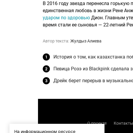
В 2016 году звезда перенесла горькую п
единственная любовь в жизни Рене Анж
ударом по здоровью
Дион. Главным уте
время стали ее сыновья — 22-летний Ре
Автор текста:
Жулдыз Алиева
История о том, как казахстанка п
Певица Розэ из Blackpink сделала 
Дрейк берет перерыв в музыкально
О проекте
Контакт
На информационном ресурсе