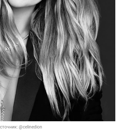
сточник:
@celinedion