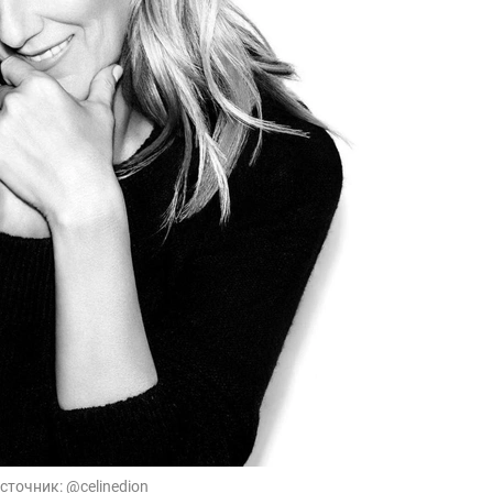
сточник:
@celinedion