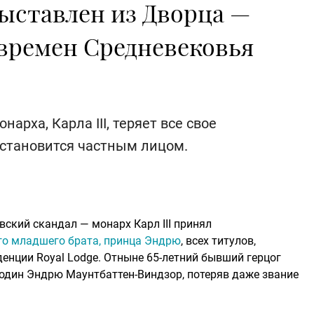
ыставлен из Дворца —
 времен Средневековья
рха, Карла III, теряет все свое
 становится частным лицом.
ский скандал — монарх Карл III принял
го младшего брата, принца Эндрю
, всех титулов,
денции Royal Lodge. Отныне 65-летний бывший герцог
подин Эндрю Маунтбаттен-Виндзор, потеряв даже звание