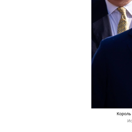
Король 
Ис