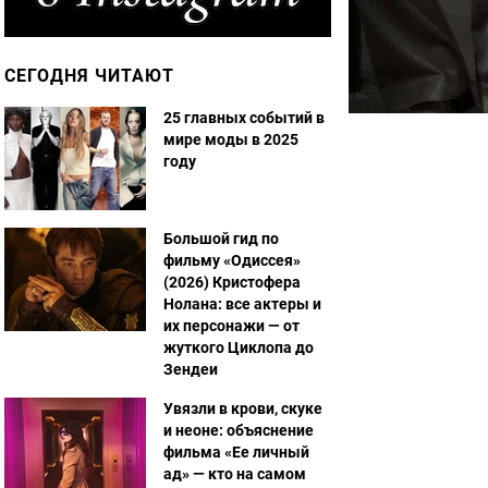
СЕГОДНЯ ЧИТАЮТ
25 главных событий в
мире моды в 2025
году
Большой гид по
фильму «Одиссея»
(2026) Кристофера
Нолана: все актеры и
их персонажи — от
жуткого Циклопа до
Зендеи
Увязли в крови, скуке
и неоне: объяснение
фильма «Ее личный
ад» — кто на самом