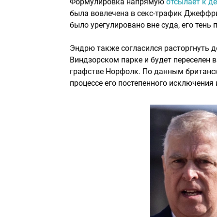
Формулировка напрямую
отсылает к 
была вовлечена в секс-трафик Джеффри
было урегулировано вне суда, его тен
Эндрю также согласился расторгнуть д
Виндзорском парке и будет переселен 
графстве Норфолк. По данным британск
процессе его постепенного исключения 