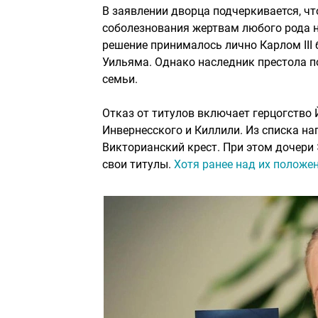
В заявлении дворца подчеркивается, ч
соболезнования жертвам любого рода н
решение принималось лично Карлом III 
Уильяма. Однако наследник престола п
семьи.
Отказ от титулов включает герцогство 
Инвернесского и Киллили. Из списка н
Викторианский крест. При этом дочери 
свои титулы.
Хотя ранее над их положе