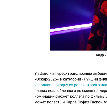
Кадр и
У «Эмилии Перес» грандиозные амбиции
«Оскар-2025» в категории «Лучший фил
исполнившая одну из ролей второго пл
планах возлюбленного по смене гендера
номинации сможет коллега по фильму 
может попасть и Карла София Гаскон, ч