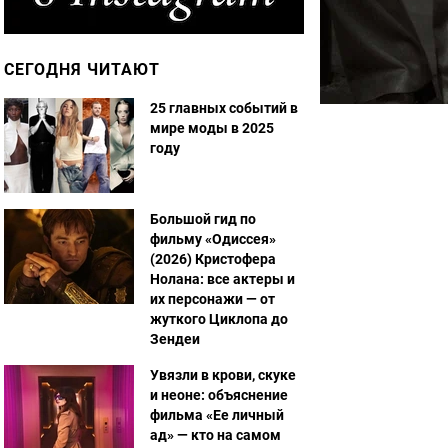
СЕГОДНЯ ЧИТАЮТ
25 главных событий в
мире моды в 2025
году
Большой гид по
фильму «Одиссея»
(2026) Кристофера
Нолана: все актеры и
их персонажи — от
жуткого Циклопа до
Зендеи
Увязли в крови, скуке
и неоне: объяснение
фильма «Ее личный
ад» — кто на самом