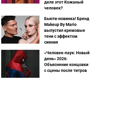
деле этот Кожаный
человек?
Бьюти-новинка! Бренд
Makeup By Mario
выпустил кремовые
тени с эффектом
сияния
«Человек-паук: Новый
день» 2026:
Объяснение концовки
с сцены после титров