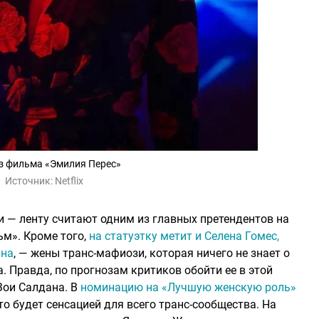
з фильма «Эмилия Перес»
Источник:
Netflix
 — ленту считают одним из главных претендентов на
ьм». Кроме того,
на статуэтку метит и Селена Гомес,
ана
, — жены транс-мафиози, которая ничего не знает о
. Правда, по прогнозам критиков обойти ее в этой
Зои Салдана. В
номинацию на «Лучшую женскую роль»
то будет сенсацией для всего транс-сообщества. На