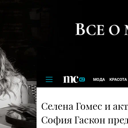
МОДА
КРАСОТА
Селена Гомес и ак
София Гаскон пре