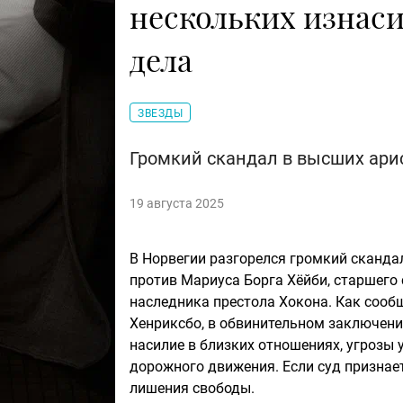
нескольких изнас
дела
ЗВЕЗДЫ
Громкий скандал в высших ари
19 августа 2025
В Норвегии разгорелся громкий сканда
против Мариуса Борга Хёйби, старшего
наследника престола Хокона. Как сооб
Хенриксбо, в обвинительном заключени
насилие в близких отношениях, угрозы
дорожного движения. Если суд признает
лишения свободы.