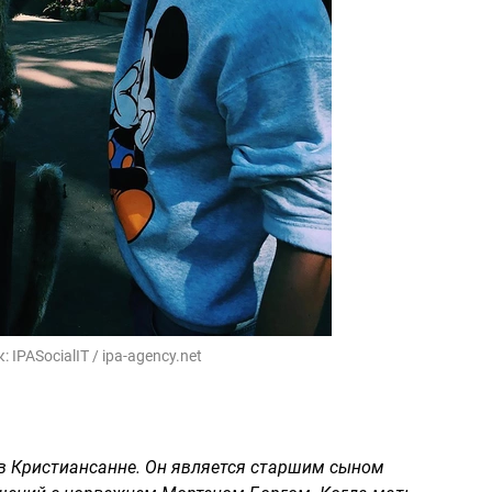
к:
IPASocialIT / ipa-agency.net
 в Кристиансанне. Он является старшим сыном