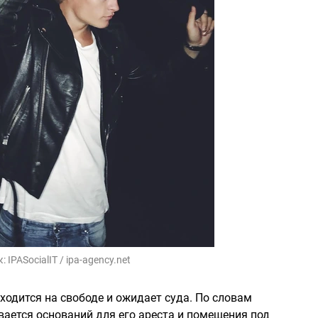
к:
IPASocialIT / ipa-agency.net
ходится на свободе и ожидает суда. По словам
вается оснований для его ареста и помещения под