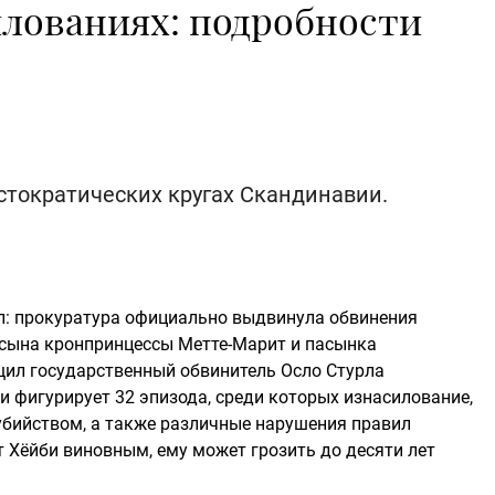
илованиях: подробности
стократических кругах Скандинавии.
л: прокуратура официально выдвинула обвинения
 сына кронпринцессы Метте-Марит и пасынка
щил государственный обвинитель Осло Стурла
и фигурирует 32 эпизода, среди которых изнасилование,
 убийством, а также различные нарушения правил
 Хёйби виновным, ему может грозить до десяти лет