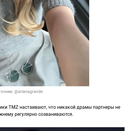
точник:
@arianagrande
чники TMZ настаивают, что никакой драмы партнеры не
ежнему регулярно созваниваются.