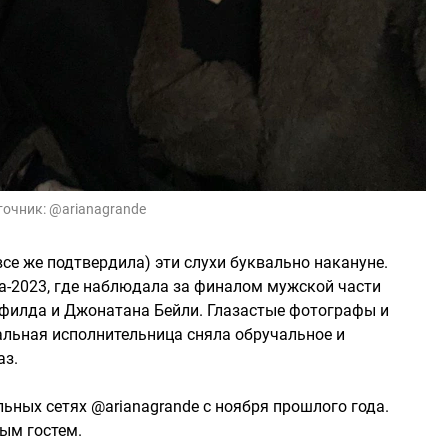
точник:
@arianagrande
се же подтвердила) эти слухи буквально накануне.
а-2023, где наблюдала за финалом мужской части
рфилда и Джонатана Бейли. Глазастые фотографы и
льная исполнительница сняла обручальное и
аз.
льных сетях @arianagrande с ноября прошлого года.
тым гостем.