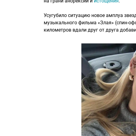
на грани анорексии и
истощения
.
Усугубило ситуацию новое амплуа звез
музыкального фильма «Злая» (спин-офф 
километров вдали друг от друга добави