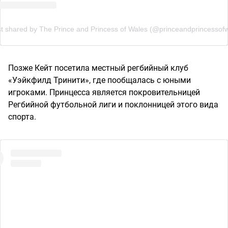
t shared by The Prince and Princess of Wales (@princeandprincessof
Позже Кейт посетила местный регбийный клуб
«Уэйкфилд Тринити», где пообщалась с юными
игроками. Принцесса является покровительницей
Регбийной футбольной лиги и поклонницей этого вида
спорта.