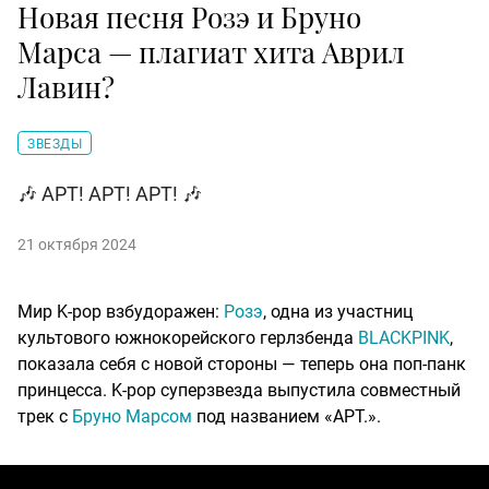
Новая песня Розэ и Бруно
Марса — плагиат хита Аврил
Лавин?
ЗВЕЗДЫ
🎶 APT! APT! APT! 🎶
21 октября 2024
Мир K-pop взбудоражен:
Розэ
, одна из участниц
культового южнокорейского герлзбенда
BLACKPINK
,
показала себя с новой стороны — теперь она поп-панк
принцесса. K-pop суперзвезда выпустила совместный
трек с
Бруно Марсом
под названием «APT.».