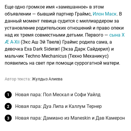
Еще одно громкое имя «замешанное» в этом
объявлении — бывший партнер Граймс,
Илон Маск
. В
данный момент певица судится с миллиардером за
установление родительских отношений и право опеки
над их тремя совместными детьми. Первого —
сына X
Æ A-Xii
(Экс Аш Эй Твелв) Граймс родила сама, а
девочка Exa Dark Sideræl (Экза Дарк Сайдерил) и
мальчик Techno Mechanicus (Техно Механикус)
появились на свет при помощи суррогатной матери.
Автор текста:
Жулдыз Алиева
Новая пара: Пол Мескал и Софи Уайлд
Новая пара: Дуа Липа и Каллум Тернер
Новая пара: Дамиано из Maneskin и Дав Камерон