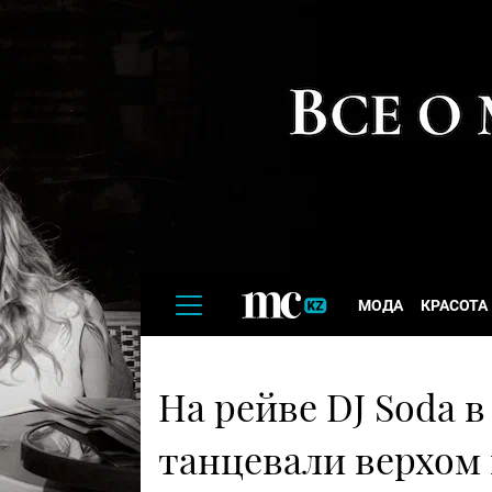
МОДА
КРАСОТА
На рейве DJ Soda 
танцевали верхом