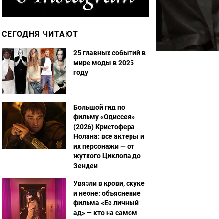
СЕГОДНЯ ЧИТАЮТ
25 главных событий в
мире моды в 2025
году
Большой гид по
фильму «Одиссея»
(2026) Кристофера
Нолана: все актеры и
их персонажи — от
жуткого Циклопа до
Зендеи
Увязли в крови, скуке
и неоне: объяснение
фильма «Ее личный
ад» — кто на самом