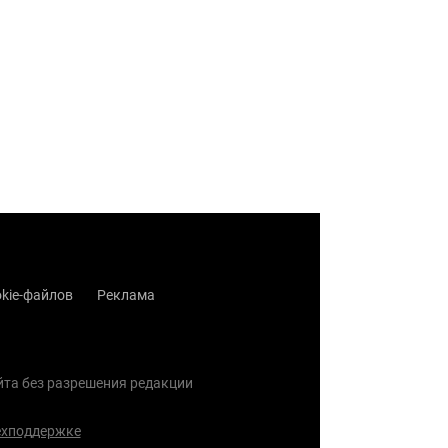
kie-файлов
Реклама
айта без разрешения редакции
ехподдержке