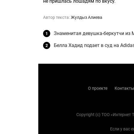
не пришлась лошадям по вкусу.
Автор текста:
Жулдыз Алиева
Знаменитая девушка-беркутчи из 
Белла Хадид подает в суд на Adid
О проекте
Контакт
Copyright (с) TOO «Интернет
Если у вас 