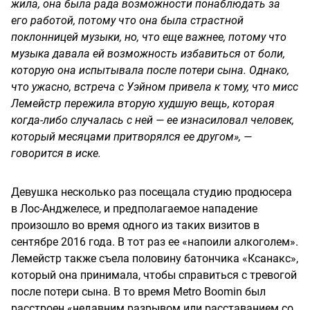
жила, она была рада возможности понаблюдать за
его работой, потому что она была страстной
поклонницей музыки, но, что еще важнее, потому что
музыка давала ей возможность избавиться от боли,
которую она испытывала после потери сына. Однако,
что ужасно, встреча с Уэйном привела к тому, что мисс
Лемейстр пережила вторую худшую вещь, которая
когда-либо случалась с ней — ее изнасиловал человек,
который месяцами притворялся ее другом», —
говорится в иске.
Девушка несколько раз посещала студию продюсера
в Лос-Анджелесе, и предполагаемое нападение
произошло во время одного из таких визитов в
сентябре 2016 года. В тот раз ее «напоили алкоголем».
Лемейстр также съела половину батончика «Ксанакс»,
который она принимала, чтобы справиться с тревогой
после потери сына. В то время Metro Boomin был
расстроен «недавним разрывом или расставанием со