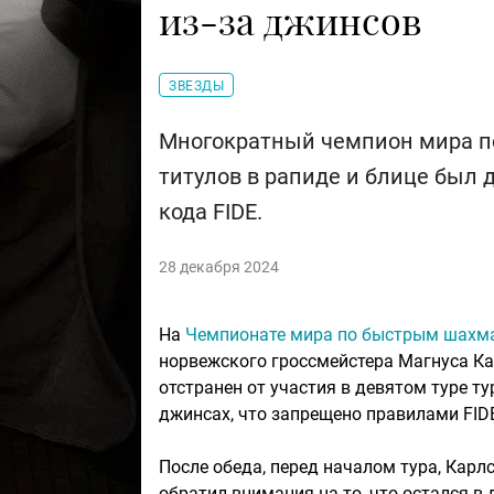
из-за джинсов
ЗВЕЗДЫ
Многократный чемпион мира п
титулов в рапиде и блице был 
кода FIDE.
28 декабря 2024
На
Чемпионате мира по быстрым шахм
норвежского гроссмейстера Магнуса Ка
отстранен от участия в девятом туре ту
джинсах, что запрещено правилами FI
После обеда, перед началом тура, Карлс
обратил внимания на то, что остался в