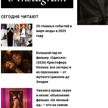
СЕГОДНЯ ЧИТАЮТ
25 главных событий в
мире моды в 2025
году
Большой гид по
фильму «Одиссея»
(2026) Кристофера
Нолана: все актеры и
их персонажи — от
жуткого Циклопа до
Зендеи
Увязли в крови, скуке
и неоне: объяснение
фильма «Ее личный
ад» — кто на самом