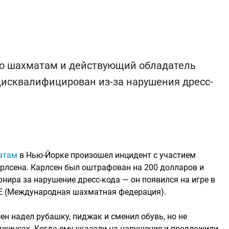
о шахматам и действующий обладатель
дисквалифицирован из-за нарушения дресс-
атам
в Нью-Йорке произошел инцидент с участием
рлсена. Карлсен был оштрафован на 200 долларов и
рнира за нарушение дресс-кода — он появился на игре в
DE (Международная шахматная федерация).
ен надел рубашку, пиджак и сменил обувь, но не
 джинсах. Когда ему указали на нарушение и предложили