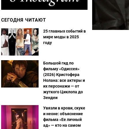
СЕГОДНЯ ЧИТАЮТ
25 главных событий в
мире моды в 2025
году
Большой гид по
фильму «Одиссея»
(2026) Кристофера
Нолана: все актеры и
их персонажи — от
жуткого Циклопа до
Зендеи
Увязли в крови, скуке
и неоне: объяснение
фильма «Ее личный
ад» — кто на самом