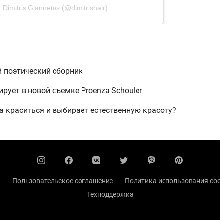
Dimitris Giannetos (@dimitrishair)
й поэтический сборник
рует в новой съемке Proenza Schouler
 краситься и выбирает естественную красоту?
ы
Пользовательское соглашение
Политика использования coo
Техподдержка