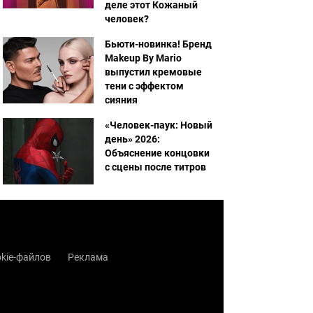
деле этот Кожаный
человек?
Бьюти-новинка! Бренд
Makeup By Mario
выпустил кремовые
тени с эффектом
сияния
«Человек-паук: Новый
день» 2026:
Объяснение концовки
с сцены после титров
kie-файлов
Реклама