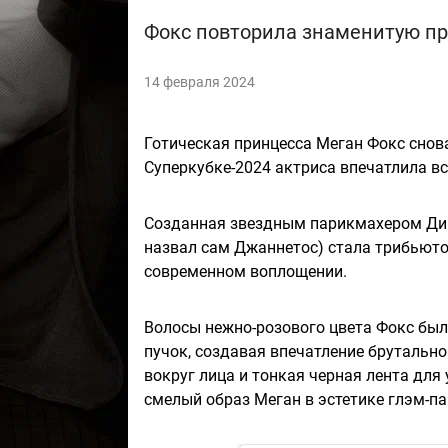
Фокс повторила знаменитую пр
14 февраля 2024
Готическая принцесса Меган Фокс сно
Суперкубке-2024 актриса впечатлила вс
Созданная звездным парикмахером Дим
назвал сам Джаннетос) стала трибьюто
современном воплощении.
Волосы нежно-розового цвета Фокс бы
пучок, создавая впечатление брутально
вокруг лица и тонкая черная лента дл
смелый образ Меган в эстетике глэм-па