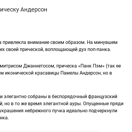
ическу Андерсон
ва привлекла внимание своим образом. На минувшем
ех своей прической, воплощающей дух поп-панка.
итрисом Джаннетосом, прическа «Панк Пэм» (так ее
м иконической красавицы Памелы Андерсон, но в
ли элегантно собраны в беспорядочный французский
й, но в то же время элегантной ауры. Опущенные пряди
я украшения небрежного пучка идеально подчеркнули
нка.