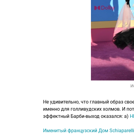
И
Не удивительно, что главный образ сво
именно для голливудских холмов. И по
эффектный Барби-выход оказался: а)
Н
Именитый французский Дом Schiaparell