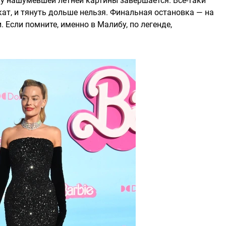
жку нашумевшей летней картины завершается. Все-таки
ат, и тянуть дольше нельзя. Финальная остановка — на
 Если помните, именно в Малибу, по легенде,