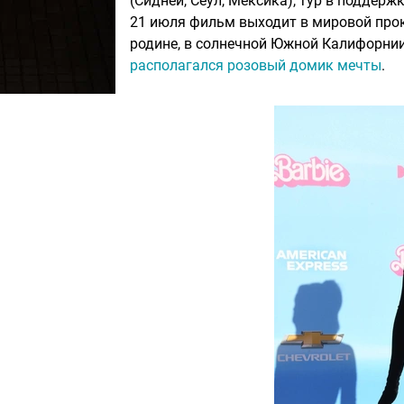
(Сидней, Сеул, Мексика), тур в поддер
21 июля фильм выходит в мировой прок
родине, в солнечной Южной Калифорнии.
располагался розовый домик мечты
.