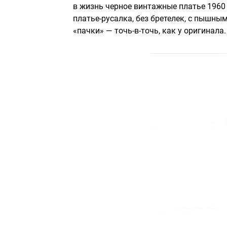
в жизнь черное винтажные платье 1960 г
платье-русалка, без бретелек, с пышны
«пачки» — точь-в-точь, как у оригинала.