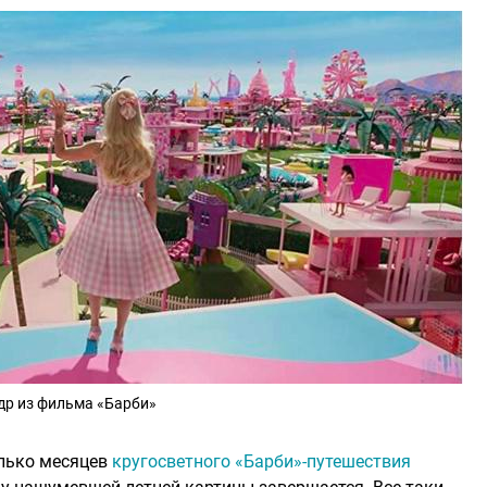
др из фильма «Барби»
олько месяцев
кругосветного «Барби»-путешествия