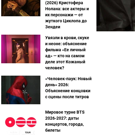
(2026) Кристофера
Нолана: все актеры и
их персонажи — от
жуткого Циклопа до
Зендеи
Увязли в крови, скуке
и неоне: объяснение
фильма «Ее личный
ад» — кто на самом
деле этот Кожаный
человек?
«Человек-паук: Новый
день» 2026:
Объяснение концовки
с сцены после титров
Мировое турне BTS
2026-2027: даты
концертов, города,
билеты