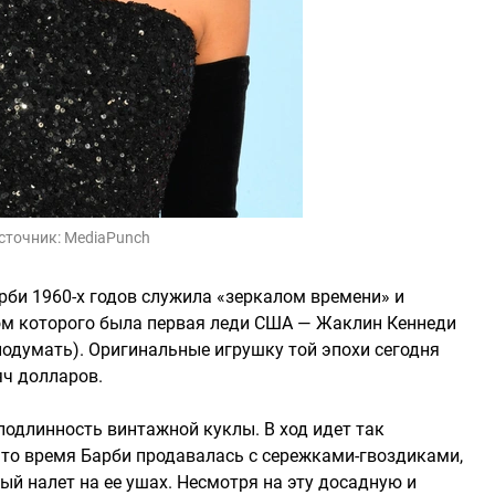
сточник:
MediaPunch
рби 1960-х годов служила «зеркалом времени» и
ом которого была первая леди США — Жаклин Кеннеди
подумать). Оригинальные игрушку той эпохи сегодня
яч долларов.
одлинность винтажной куклы. В ход идет так
 то время Барби продавалась с сережками-гвоздиками,
й налет на ее ушах. Несмотря на эту досадную и