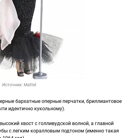
Источник:
Mattel
ерные бархатные оперные перчатки, бриллиантовое
очти идентично кукольному).
ысокий хвост с голливудской волной, а главной
убы с легким коралловым подтоном (именно такая