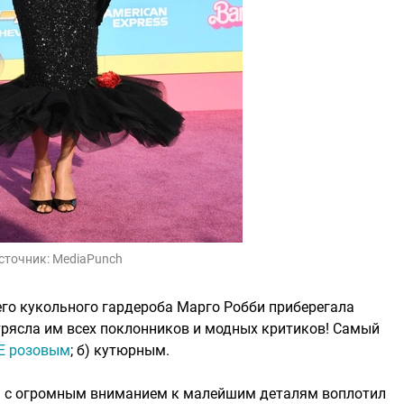
сточник:
MediaPunch
его кукольного гардероба Марго Робби приберегала
трясла им всех поклонников и модных критиков! Самый
Е розовым
; б) кутюрным.
i
с огромным вниманием к малейшим деталям воплотил