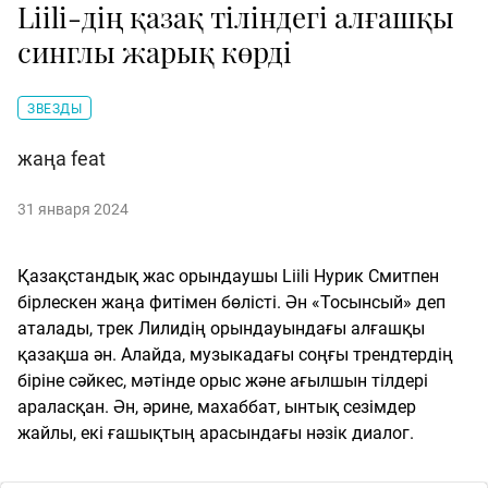
Liili-дің қазақ тіліндегі алғашқы
синглы жарық көрді
ЗВЕЗДЫ
жаңа feat
31 января 2024
Қазақстандық жас орындаушы Liili Нурик Смитпен
бірлескен жаңа фитімен бөлісті. Ән «Тосынсый» деп
аталады, трек Лилидің орындауындағы алғашқы
қазақша ән. Алайда, музыкадағы соңғы трендтердің
біріне сәйкес, мәтінде орыс және ағылшын тілдері
араласқан. Ән, әрине, махаббат, ынтық сезімдер
жайлы, екі ғашықтың арасындағы нәзік диалог.