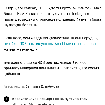
Естеріңізге салсақ, Liili — «Да ты крут» әнімен танымал
болды. Ким Кардашьян атаулы тректі Instagram
парақшасындағы сторисінде қолданып, Қазнетті біраз
шулатқан болатын.
Оған қоса, осы жазда біз қазақстандық әнші арудың
ресейлік R&B орындаушысы Amchi-мен жасаған фиті
жайлы жазған едік.
Бұл жолғы әнде де R&B орындаушысы Лили өзінің
орындау мәнерінен айнымаған. Плейлистіңізге қосып
қойыңыз.
Автор текста:
Салтанат Есенбекова
Казахстанская певица Liili выпустила трек
«Капли». Мы влюбились!