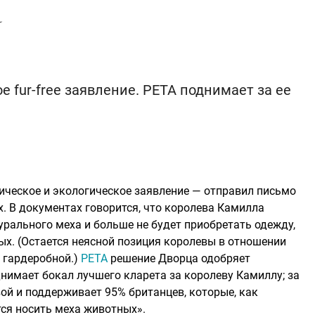
а
 fur-free заявление. PETA поднимает за ее
ическое и экологическое заявление — отправил письмо
. В документах говорится, что королева Камилла
урального меха и больше не будет приобретать одежду,
ых. (Остается неясной позиция королевы в отношении
 гардеробной.)
PETA
решение Дворца одобряет
имает бокал лучшего кларета за королеву Камиллу; за
вой и поддерживает 95% британцев, которые, как
ся носить меха животных».