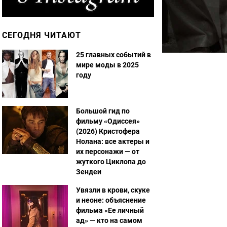
СЕГОДНЯ ЧИТАЮТ
25 главных событий в
мире моды в 2025
году
Большой гид по
фильму «Одиссея»
(2026) Кристофера
Нолана: все актеры и
их персонажи — от
жуткого Циклопа до
Зендеи
Увязли в крови, скуке
и неоне: объяснение
фильма «Ее личный
ад» — кто на самом