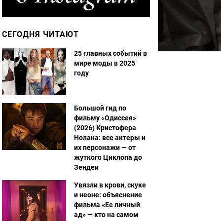
СЕГОДНЯ ЧИТАЮТ
25 главных событий в
мире моды в 2025
году
Большой гид по
фильму «Одиссея»
(2026) Кристофера
Нолана: все актеры и
их персонажи — от
жуткого Циклопа до
Зендеи
Увязли в крови, скуке
и неоне: объяснение
фильма «Ее личный
ад» — кто на самом