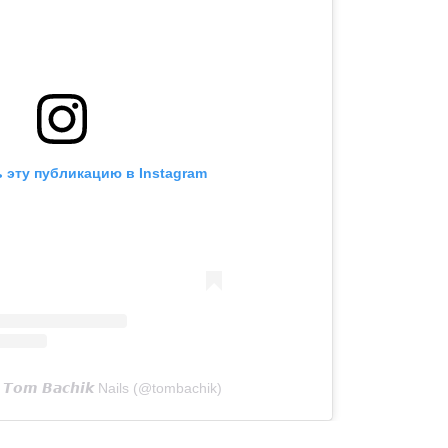
 эту публикацию в Instagram
𝙤𝙢 𝘽𝙖𝙘𝙝𝙞𝙠 Nails (@tombachik)