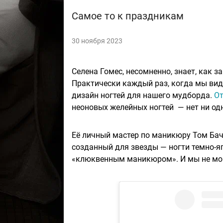
Самое то к праздникам
30 ноября 2023
Селена Гомес, несомненно, знает, как
Практически каждый раз, когда мы вид
дизайн ногтей для нашего мудборда.
От
неоновых желейных ногтей — нет ни од
Её личный мастер по маникюру Том Бач
созданный для звезды — ногти темно-яг
«клюквенным маникюром». И мы не мог