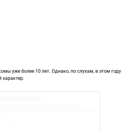
ы уже более 10 лет. Однако, по слухам, в этом году
 характер.
perBowlLX
pic.twitter.com/SokO1Haeec