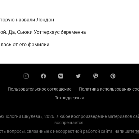
оторую назвали Лондон
пой. Да, Сьюки Уоттерхаус беременна
лась от его фамилии
ы
Пользовательское соглашение
Политика использования coo
Техподдержка
 Технологии Шкулева», 2026. Любое воспроизведение материалов с
воспрещается.
есть вопросы, связанные с некорректной работой сайта, напишите
т