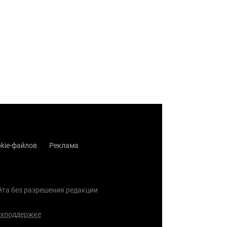
kie-файлов
Реклама
айта без разрешения редакции
ехподдержке