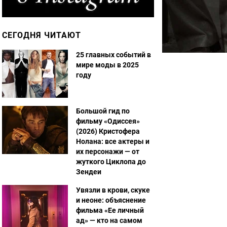
СЕГОДНЯ ЧИТАЮТ
25 главных событий в
мире моды в 2025
году
Большой гид по
фильму «Одиссея»
(2026) Кристофера
Нолана: все актеры и
их персонажи — от
жуткого Циклопа до
Зендеи
Увязли в крови, скуке
и неоне: объяснение
фильма «Ее личный
ад» — кто на самом