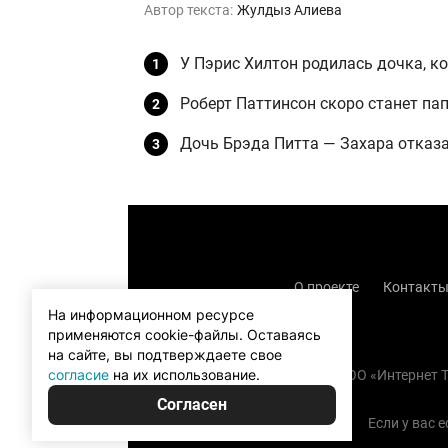
Автор текста:
Жулдыз Алиева
У Пэрис Хилтон родилась дочка, к
Роберт Паттинсон скоро станет па
Дочь Брэда Питта — Захара отказа
О проекте
Контакт
На информационном ресурсе
применяются cookie-файлы.
Оставаясь
на сайте, вы подтверждаете свое
согласие
на их использование.
Copyright (с) TOO «Интернет
Согласен
Если у вас 