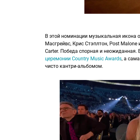
В этой номинации музыкальная икона о
Масгрейвс, Крис Стэплтон, Post Malone
Carter. Победа спорная и неожиданная.
церемонии Country Music Awards
, а сам
чисто кантри-альбомом.