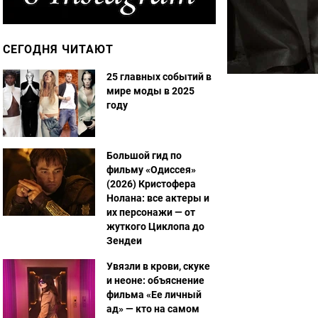
СЕГОДНЯ ЧИТАЮТ
25 главных событий в
мире моды в 2025
году
Большой гид по
фильму «Одиссея»
(2026) Кристофера
Нолана: все актеры и
их персонажи — от
жуткого Циклопа до
Зендеи
Увязли в крови, скуке
и неоне: объяснение
фильма «Ее личный
ад» — кто на самом