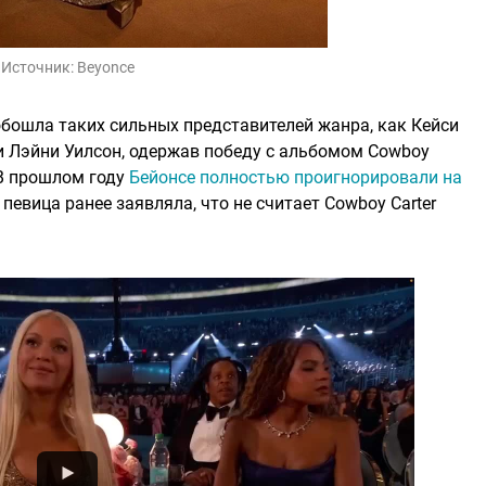
Источник:
Beyonce
бошла таких сильных представителей жанра, как Кейси
 и Лэйни Уилсон, одержав победу с альбомом Cowboy
 В прошлом году
Бейонсе полностью проигнорировали на
а певица ранее заявляла, что не считает Cowboy Carter