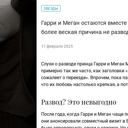
ЗВЕЗДЫ
Гарри и Меган остаются вместе 
более веская причина не разво
11 февраля 2025
Слухи о разводе принца Гарри и Меган
примерно так же часто, как заголовки
сожалеет о переезде». Впрочем, пока п
что их любовь настолько крепкая, а по
Развод? Это невыгодно
После года, когда Гарри и Меган чаще п
они анонсировали совместный визит в В
было опровергнуть слухи о кризисе. Но