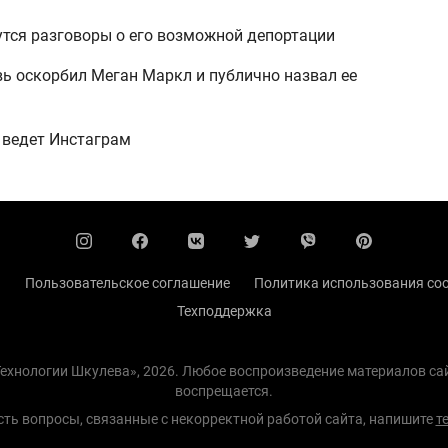
утся разговоры о его возможной депортации
ь оскорбил Меган Маркл и публично назвал ее
 ведет Инстаграм
ы
Пользовательское соглашение
Политика использования coo
Техподдержка
 Технологии Шкулева», 2026. Любое воспроизведение материалов с
воспрещается.
есть вопросы, связанные с некорректной работой сайта, напишите
т