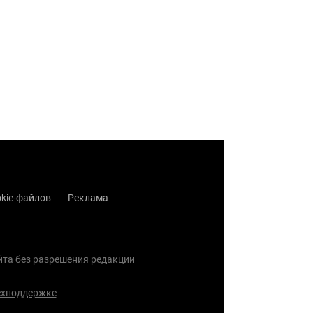
kie-файлов
Реклама
айта без разрешения редакции
ехподдержке