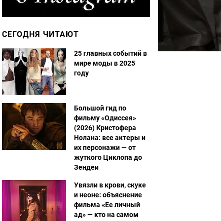
СЕГОДНЯ ЧИТАЮТ
25 главных событий в
мире моды в 2025
году
Большой гид по
фильму «Одиссея»
(2026) Кристофера
Нолана: все актеры и
их персонажи — от
жуткого Циклопа до
Зендеи
Увязли в крови, скуке
и неоне: объяснение
фильма «Ее личный
ад» — кто на самом