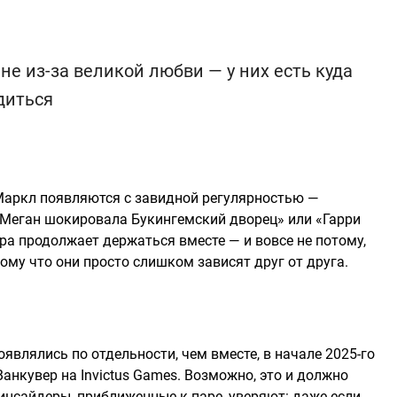
не из-за великой любви — у них есть куда
диться
 Маркл появляются с завидной регулярностью —
 «Меган шокировала Букингемский дворец» или «Гарри
ара продолжает держаться вместе — и вовсе не потому,
тому что они просто слишком зависят друг от друга.
оявлялись по отдельности, чем вместе, в начале 2025-го
анкувер на Invictus Games. Возможно, это и должно
 инсайдеры, приближенные к паре, уверяют: даже если