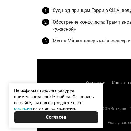
Суд над принцем Гарри в США: вед
Обострение конфликта: Трамп внов
«ужасной»
Меган Маркл теперь инфлюенсер и
О проекте
Контакт
На информационном ресурсе
применяются cookie-файлы.
Оставаясь
на сайте, вы подтверждаете свое
согласие
на их использование.
Copyright (с) TOO «Интернет
Согласен
Если у вас 