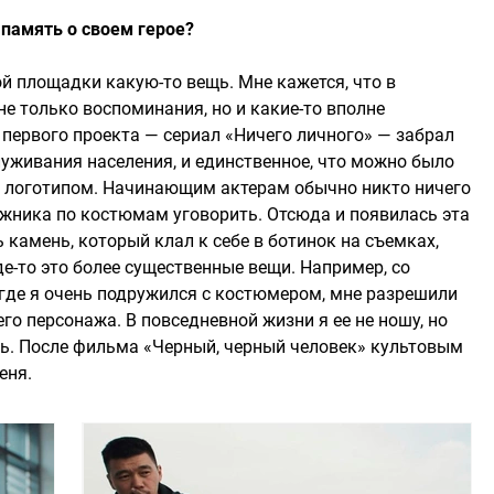
 память о своем герое?
й площадки какую-то вещь. Мне кажется, что в
е только воспоминания, но и какие-то вполне
 первого проекта — сериал «Ничего личного» — забрал
луживания населения, и единственное, что можно было
 с логотипом. Начинающим актерам обычно никто ничего
ожника по костюмам уговорить. Отсюда и появилась эта
 камень, который клал к себе в ботинок на съемках,
е-то это более существенные вещи. Например, со
, где я очень подружился с костюмером, мне разрешили
го персонажа. В повседневной жизни я ее не ношу, но
сть. После фильма «Черный, черный человек» культовым
еня.