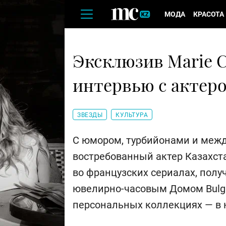
МОДА
КРАСОТА
Эксклюзив Marie Cl
интервью с акте
ЗВЕЗДЫ
КУЛЬТУРА
С юмором, турбийонами и меж
востребованный актер Казахст
во французских сериалах, полу
ювелирно-часовым Домом Bulgar
персональных коллекциях — в