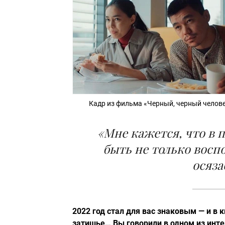
Кадр из фильма «Черный, черный челов
«Мне кажется, что в
быть не только восп
осяз
2022 год стал для вас знаковым — и в к
затишье… Вы говорили в одном из инте