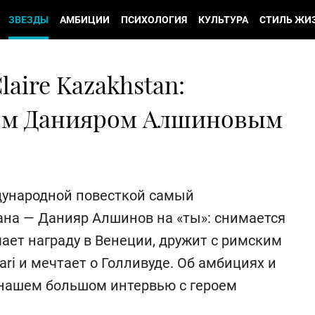
ЗВЕЗДЫ
АМБИЦИИ
ПСИХОЛОГИЯ
КУЛЬТУРА
СТИЛЬ ЖИ
aire Kazakhstan:
ром Данияром Алшиновым
дународной повесткой самый
ана — Данияр Алшинов на «ты»: снимается
чает награду в Венеции, дружит с римским
i и мечтает о Голливуде. Об амбициях и
 нашем большом интервью с героем