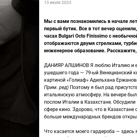
13 июля 2023
Мы с вами познакомились в начале лет
первый бутик. Все в тот вечер оценил
часах Bulgari Octo Finissimo с необыч
отображаются двумя стрелками, турбий
инженерное образование. Расскажите,
ДАНИЯР АЛШИНОВ Я люблю Италию и ее 
ушедшего года — 79-ый Венецианский к
картиной «Голиаф» Адильхана Ержанова
Прим. ред)
Поэтому я был рад присутств
итальянскую атмосферу. На вечере был
послом Италии в Казахстане. Обсудили
сфере кино. Здорово, что в Казахстане 
больше международных брендов открыв
Что касается моего гардероба — здесь 