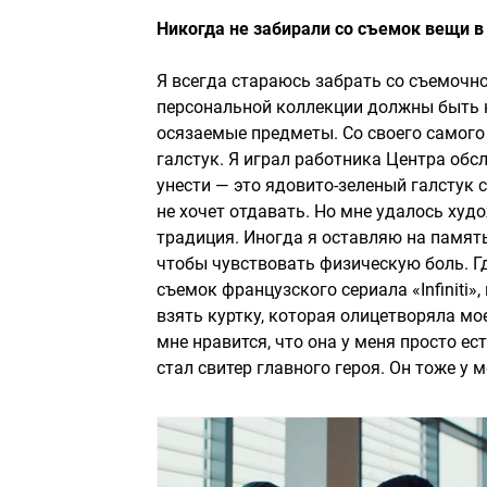
Никогда не забирали со съемок вещи в
Я всегда стараюсь забрать со съемочно
персональной коллекции должны быть н
осязаемые предметы. Со своего самого
галстук. Я играл работника Центра обс
унести — это ядовито-зеленый галстук
не хочет отдавать. Но мне удалось худ
традиция. Иногда я оставляю на память
чтобы чувствовать физическую боль. Гд
съемок французского сериала «Infiniti»
взять куртку, которая олицетворяла мое
мне нравится, что она у меня просто е
стал свитер главного героя. Он тоже у м