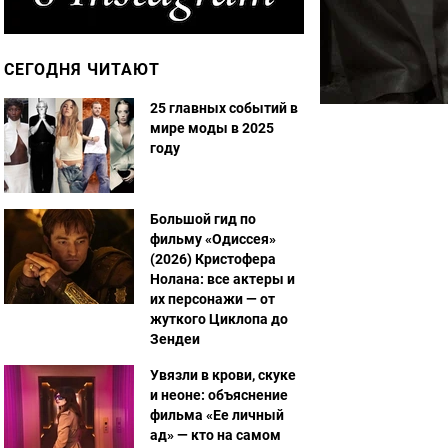
СЕГОДНЯ ЧИТАЮТ
25 главных событий в
мире моды в 2025
году
Большой гид по
фильму «Одиссея»
(2026) Кристофера
Нолана: все актеры и
их персонажи — от
жуткого Циклопа до
Зендеи
Увязли в крови, скуке
и неоне: объяснение
фильма «Ее личный
ад» — кто на самом