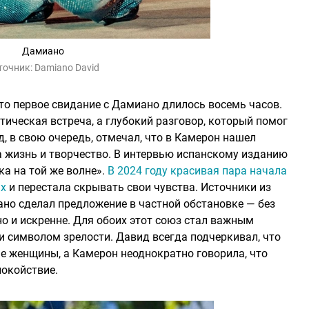
Дамиано
точник:
Damiano David
то первое свидание с Дамиано длилось восемь часов.
нтическая встреча, а глубокий разговор, который помог
, в свою очередь, отмечал, что в Камерон нашел
а жизнь и творчество. В интервью испанскому изданию
ка на той же волне».
В 2024 году красивая пара начала
ах
и перестала скрывать свои чувства. Источники из
но сделал предложение в частной обстановке — без
но и искренне. Для обоих этот союз стал важным
и символом зрелости. Давид всегда подчеркивал, что
е женщины, а Камерон неоднократно говорила, что
покойствие.