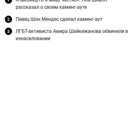
рассказал о своем каминг-ауте
Певец Шон Мендес сделал каминг-аут
ЛГБТ-активиста Амира Шайкежанова обвинили в
изнасиловании