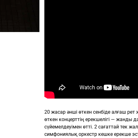
20 жасар әнші өткен сенбіде алғаш рет 
өткен концерттің ерекшелігі — жанды 
сүйемелдеуімен өтті. 2 сағаттай тек ж
симфониялық оркестр кешке ерекше эст