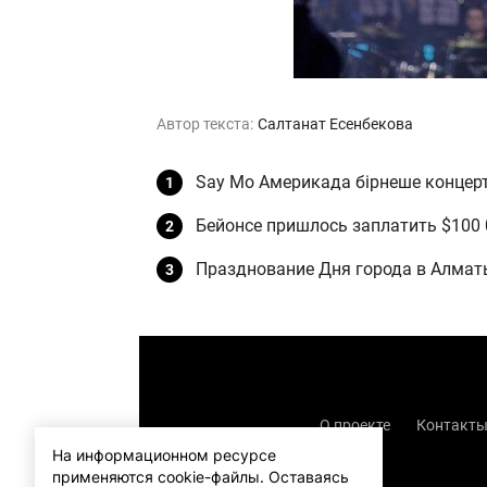
Автор текста:
Салтанат Есенбекова
Say Mo Америкада бірнеше концерт
Бейонсе пришлось заплатить $100
Празднование Дня города в Алматы 
О проекте
Контакт
На информационном ресурсе
применяются cookie-файлы.
Оставаясь