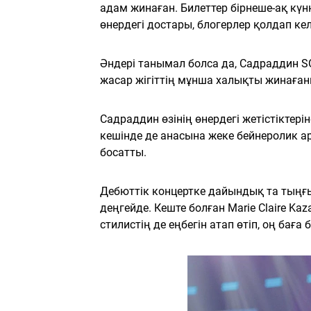
адам жинаған. Билеттер бірнеше-ақ кү
өнердегі достары, блогерлер қолдап кел
Әндері танымал болса да, Садраддин S
жасар жігіттің мұнша халықты жинаған
Садраддин өзінің өнердегі жетістіктері
кешінде де анасына жеке бейнеролик арн
босатты.
Дебюттік концертке дайындық та тың
деңгейде. Кеште болған Marie Claire Ka
стилистің де еңбегін атап өтіп, оң баға б