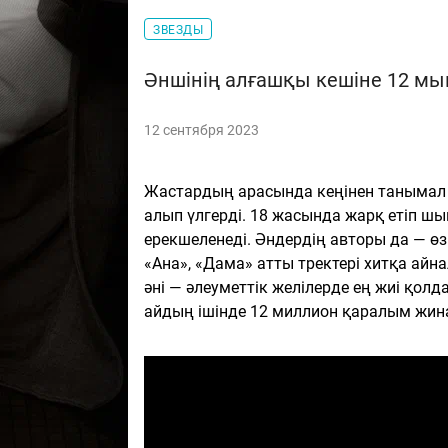
ЗВЕЗДЫ
Әншінің алғашқы кешіне 12 м
12 сентября 2023
Жастардың арасында кеңінен танымал 
алып үлгерді. 18 жасында жарқ етіп ш
ерекшеленеді. Әндердің авторы да — өзі.
«Ана», «Дама» атты тректері хитқа айн
әні — әлеуметтік желілерде ең жиі қолда
айдың ішінде 12 миллион қаралым жин