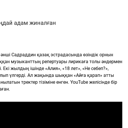
ыңдай адам жиналған
әнші Садраддин қазақ эстрадасында өзіндік орнын
ыққан музыканттың репертуары лирикаға толы әндермен
 Екі жылдың ішінде «Алия», «18 лет», «Не себеп?»,
алып үлгерді. Ал жақында шыққан «Айға қарап» атты
нылатын тректер тізіміне енген. YouTube желісінде бір
аған.