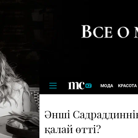
МОДА
КРАСОТА
Әнші Садраддинні
қалай өтті?