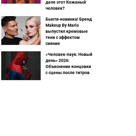
деле этот Кожаный
человек?
Бьюти-новинка! Бренд
Makeup By Mario
выпустил кремовые
тени с эффектом
сияния
«Человек-паук: Новый
день» 2026:
Объяснение концовки
с сцены после титров