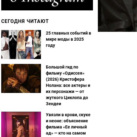
СЕГОДНЯ ЧИТАЮТ
25 главных событий в
мире моды в 2025
году
Большой гид по
фильму «Одиссея»
(2026) Кристофера
Нолана: все актеры и
их персонажи — от
жуткого Циклопа до
Зендеи
Увязли в крови, скуке
и неоне: объяснение
фильма «Ее личный
ад» — кто на самом