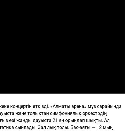
жеке концертін өткізді. «Алматы арена» мұз сарайында
дауыста және толықтай симфониялық оркестрдің
алғыз өзі жанды дауыста 21 ән орындап шықты. Ал
етика сыйлады. Зал лық толы. Бас-аяғы — 12 мың