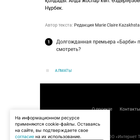
қолдады. Алда жоспар көп. Өздеріңізбен
Нұрбек.
Автор текста:
Редакция Marie Claire Kazakhst
Долгожданная премьера «Барби» пр
смотреть?
АЛМАТЫ
О проекте
Контакт
На информационном ресурсе
применяются cookie-файлы.
Оставаясь
на сайте, вы подтверждаете свое
согласие
на их использование.
Copyright (с) TOO «Интернет