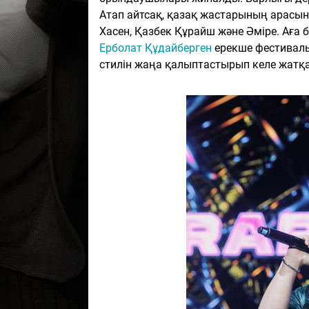
Атап айтсақ, қазақ жастарының арасы
Хасен, Қазбек Құрайш және Әміре. Аға 
Ерболат Құдайберген
ерекше фестиваль
стилін жаңа қалыптастырып келе жатқа