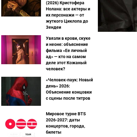
(2026) Кристофера
Нолана: все актеры и
их персонажи — от
жуткого Циклопа до
Зендеи
Увязли в крови, скуке
и неоне: объяснение
фильма «Ее личный
ад» — кто на самом
деле этот Кожаный
человек?
«Человек-паук: Новый
день» 2026:
Объяснение концовки
с сцены после титров
Мировое турне BTS
2026-2027: даты
концертов, города,
билеты