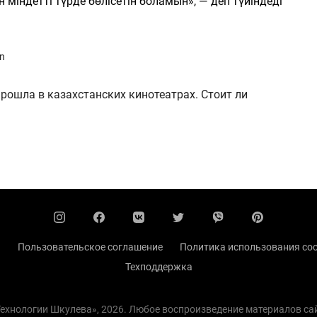
 міндетті түрде бөлісетін боламын», — деп түйіндеді
an
ошла в казахстанских кинотеатрах. Стоит ли
ы
Пользовательское соглашение
Политика использования coo
Техподдержка
 Технологии Шкулева», 2026. Любое воспроизведение материалов с