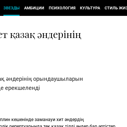
ЗВЕЗДЫ
АМБИЦИИ
ПСИХОЛОГИЯ
КУЛЬТУРА
СТИЛЬ ЖИ
т қазақ әндерінің
зақ әндерінің орындаушыларын
де ерекшеленді
лин кешенінде заманауи хит әндердің
к репертуарында тек қазақ тілді әндер бар әртістер.