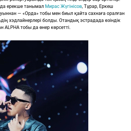
нда ерекше танымал
Мирас Жүгінісов
, Тұрар, Еркеш
буыннан — «Орда» тобы мен биыл қайта сахнаға оралған
дің хэдлайнерлері болды. Отандық эстрадада өзіндік
н ALPHA тобы да өнер көрсетті.