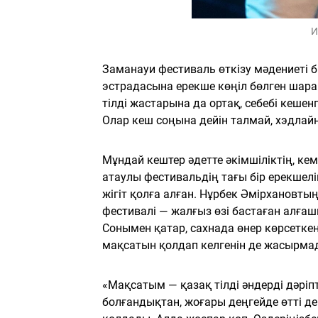
И
Заманауи фестиваль өткізу мәдениеті 
эстрадасына ерекше көңіл бөлген шара
тілді жастарына да ортақ, себебі кешен
Олар кеш соңына дейін талмай, хэдлайн
Мұндай кештер әдетте әкімшіліктің, кем
атаулы фестивальдің тағы бір ерекше
жігіт қолға алған. Нұрбек Әмірхановты
фестивалі — жалғыз өзі бастаған алғаш
Сонымен қатар, сахнада өнер көрсеткен
мақсатын қолдап келгенін де жасырма
«Мақсатым — қазақ тілді әндерді дәрі
болғандықтан, жоғары деңгейде өтті д