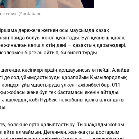
сточник:
@ordaband
біршама дәрежеге жеткен осы маусымда қазақ
ның пайда болуы көңіл қуантады. Бұл қуаныш қазақ
ге жиналған көпшіліктің дені — қазақтың қарагөздері.
ерлермен бірге ән айтып, би билеп тұрды.
 дегенде, кәсіпкерлердің қолдауынсыз өтпейді. Алайда,
лігі де сол, ұйымдастыруды қарапайым Қызылордалық
ң концерт ұйымдастыруда үлкен тәжірибесі бар. 011
қы жобасы және бұл тек бастамасы екенін айтады.
 әншілердің көбі Нұрбектің жобаны қолға алғандағы
ды.
птеу, бөлекше орта қалыптастыру. Тырнақалды жобам
еп айта алмаймын. Дегенмен, жан-жақты достарым