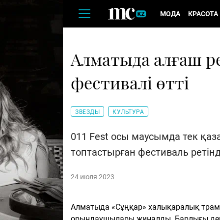
МОДА
КРАСОТА
Алматыда алғаш ре
фестивалі өтті
ЗВЕЗДЫ
КУЛЬТУРА
011 Fest осы маусымда тек қа
топтастырған фестиваль ретін
24 июля 2023
Алматыда «Сұңқар» халықаралық трамп
орындаушылары жиналды. Барлығы дерлі