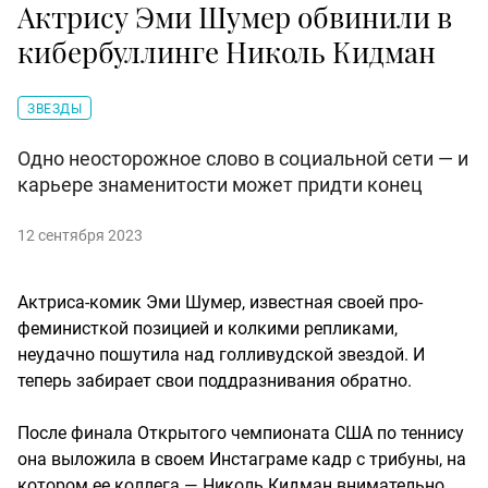
Актрису Эми Шумер обвинили в
кибербуллинге Николь Кидман
ЗВЕЗДЫ
Одно неосторожное слово в социальной сети — и
карьере знаменитости может придти конец
12 сентября 2023
Актриса-комик Эми Шумер, известная своей про-
феминисткой позицией и колкими репликами,
неудачно пошутила над голливудской звездой. И
теперь забирает свои поддразнивания обратно.
После финала Открытого чемпионата США по теннису
она выложила в своем Инстаграме кадр с трибуны, на
котором ее коллега — Николь Кидман внимательно