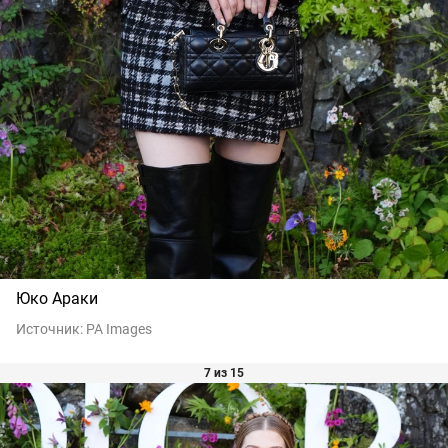
Юко Араки
Источник:
PA Images
7 из 15