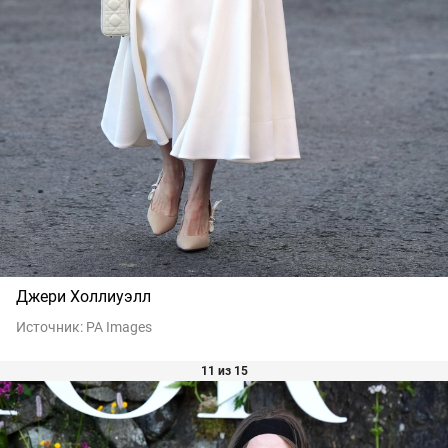
Джери Холлиуэлл
Источник:
PA Images
11 из 15