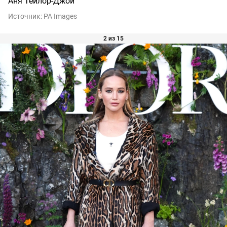
Аня Тейлор-Джой
Источник:
PA Images
2 из 15