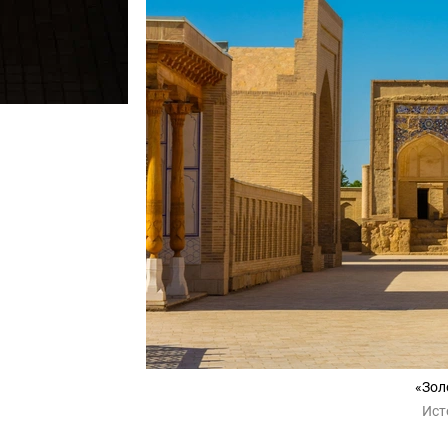
«Зол
Ист