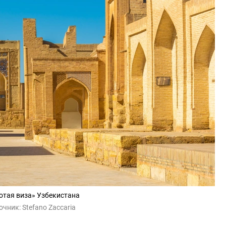
отая виза» Узбекистана
очник:
Stefano Zaccaria