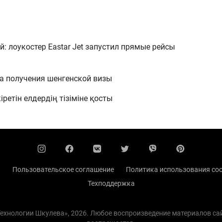
: лоукостер Eastar Jet запустил прямые рейсы
а получения шенгенской визы
етін елдердің тізіміне қосты
ы
Пользовательское соглашение
Политика использования coo
Техподдержка
 Технологии Шкулева», 2026. Любое воспроизведение материалов с