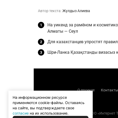
Автор текста:
Жулдыз Алиева
На уикенд за рамёном и косметикой
Алматы — Сеул
Для казахстанцев упростят правил
Шри-Ланка Қазақстанды визасыз кір
О проекте
Контакт
На информационном ресурсе
применяются cookie-файлы.
Оставаясь
на сайте, вы подтверждаете свое
согласие
на их использование.
Copyright (с) TOO «Интернет