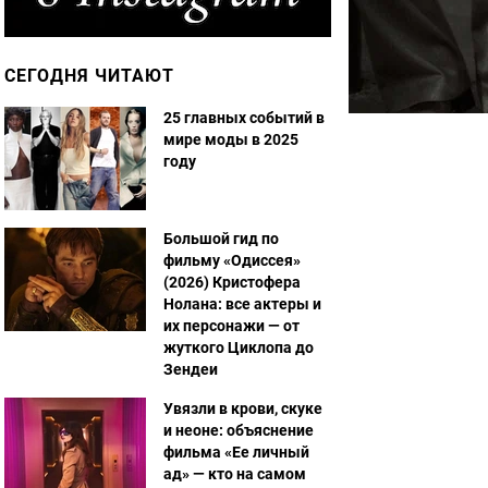
СЕГОДНЯ ЧИТАЮТ
25 главных событий в
мире моды в 2025
году
Большой гид по
фильму «Одиссея»
(2026) Кристофера
Нолана: все актеры и
их персонажи — от
жуткого Циклопа до
Зендеи
Увязли в крови, скуке
и неоне: объяснение
фильма «Ее личный
ад» — кто на самом