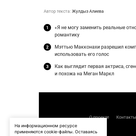
Автор текста:
Жулдыз Алиева
«Я не могу заменить реальные отн
романтику
Мэттью Макконахи разрешил компа
использовать его голос
Как выглядит первая актриса, сге
и похожа на Меган Маркл
О проекте
Контакт
На информационном ресурсе
применяются cookie-файлы.
Оставаясь