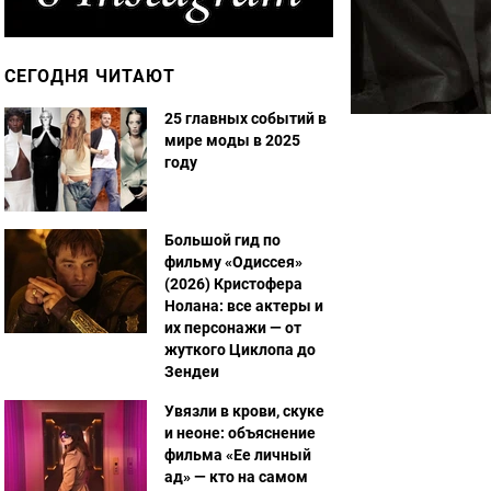
СЕГОДНЯ ЧИТАЮТ
25 главных событий в
мире моды в 2025
году
Большой гид по
фильму «Одиссея»
(2026) Кристофера
Нолана: все актеры и
их персонажи — от
жуткого Циклопа до
Зендеи
Увязли в крови, скуке
и неоне: объяснение
фильма «Ее личный
ад» — кто на самом