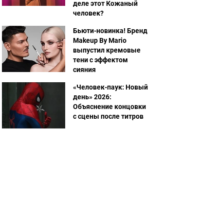
деле этот Кожаный
человек?
Бьюти-новинка! Бренд
Makeup By Mario
выпустил кремовые
тени с эффектом
сияния
«Человек-паук: Новый
день» 2026:
Объяснение концовки
с сцены после титров