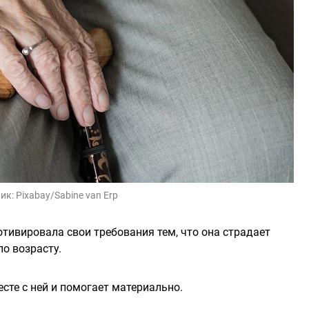
ик:
Pixabay/Sabine van Erp
тивировала свои требования тем, что она страдает
о возрасту.
те с ней и помогает материально.