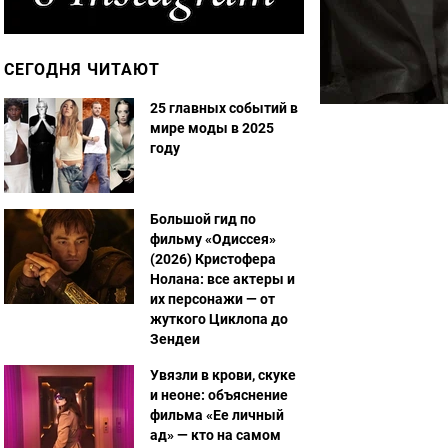
СЕГОДНЯ ЧИТАЮТ
25 главных событий в
мире моды в 2025
году
Большой гид по
фильму «Одиссея»
(2026) Кристофера
Нолана: все актеры и
их персонажи — от
жуткого Циклопа до
Зендеи
Увязли в крови, скуке
и неоне: объяснение
фильма «Ее личный
ад» — кто на самом