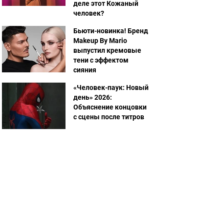
деле этот Кожаный
человек?
Бьюти-новинка! Бренд
Makeup By Mario
выпустил кремовые
тени с эффектом
сияния
«Человек-паук: Новый
день» 2026:
Объяснение концовки
с сцены после титров