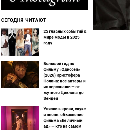
СЕГОДНЯ ЧИТАЮТ
25 главных событий в
мире моды в 2025
году
Большой гид по
фильму «Одиссея»
(2026) Кристофера
Нолана: все актеры и
их персонажи — от
жуткого Циклопа до
Зендеи
Увязли в крови, скуке
и неоне: объяснение
фильма «Ее личный
ад» — кто на самом