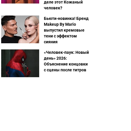
деле этот Кожаный
человек?
Бьюти-новинка! Бренд
Makeup By Mario
выпустил кремовые
тени с эффектом
сияния
«Человек-паук: Новый
день» 2026:
Объяснение концовки
с сцены после титров