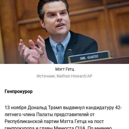
Мэтт Гетц
Источник:
Nathan Howard/AP
Генпрокурор
13 ноября Дональд Трамп выдвинул кандидатуру 42-
летнего члена Палаты представителей от
Республиканской партии Мэтта Гетца на пост
генпрокурора и главы Минюста США. По мнению