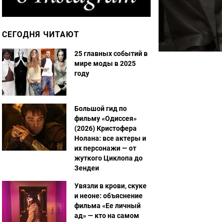
СЕГОДНЯ ЧИТАЮТ
25 главных событий в
мире моды в 2025
году
Большой гид по
фильму «Одиссея»
(2026) Кристофера
Нолана: все актеры и
их персонажи — от
жуткого Циклопа до
Зендеи
Увязли в крови, скуке
и неоне: объяснение
фильма «Ее личный
ад» — кто на самом