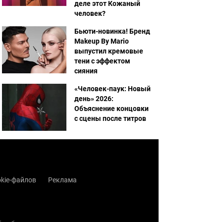
деле этот Кожаный
человек?
Бьюти-новинка! Бренд
Makeup By Mario
выпустил кремовые
тени с эффектом
сияния
«Человек-паук: Новый
день» 2026:
Объяснение концовки
с сцены после титров
kie-файлов
Реклама