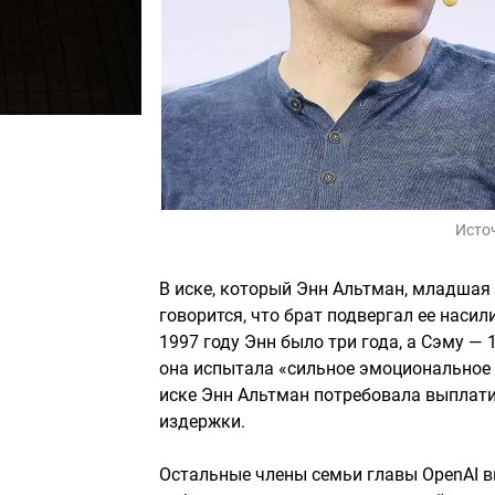
Исто
В иске, который Энн Альтман, младшая 
говорится, что брат подвергал ее насил
1997 году Энн было три года, а Сэму —
она испытала «сильное эмоциональное 
иске Энн Альтман потребовала выплатит
издержки.
Остальные члены семьи главы OpenAI вы