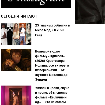
СЕГОДНЯ ЧИТАЮТ
25 главных событий в
мире моды в 2025
году
Большой гид по
фильму «Одиссея»
(2026) Кристофера
Нолана: все актеры и
их персонажи — от
жуткого Циклопа до
Зендеи
Увязли в крови, скуке
и неоне: объяснение
фильма «Ее личный
ад» — кто на самом