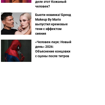
деле этот Кожаный
человек?
Бьюти-новинка! Бренд
Makeup By Mario
выпустил кремовые
тени с эффектом
сияния
«Человек-паук: Новый
день» 2026:
Объяснение концовки
с сцены после титров