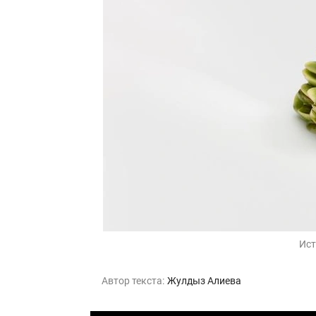
Ист
Автор текста:
Жулдыз Алиева