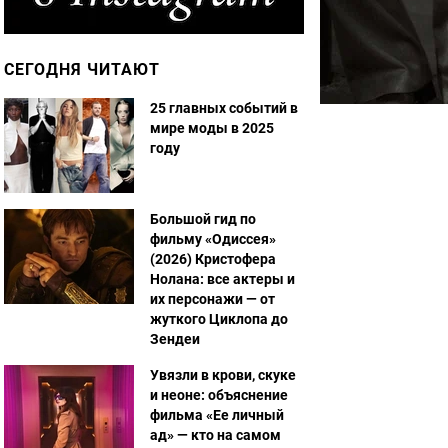
СЕГОДНЯ ЧИТАЮТ
25 главных событий в
мире моды в 2025
году
Большой гид по
фильму «Одиссея»
(2026) Кристофера
Нолана: все актеры и
их персонажи — от
жуткого Циклопа до
Зендеи
Увязли в крови, скуке
и неоне: объяснение
фильма «Ее личный
ад» — кто на самом