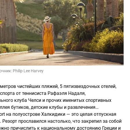
очник:
Philip Lee Harvey
метров чистейших пляжей, 5 пятизвездочных отелей,
 спорта от теннисиста Рафаэля Надаля,
льного клуба Челси и прочих именитых спортивных
аллея бутиков, детские клубы и развлечения…
ort на полуострове Халкидики — это целая отпускная
 Резорт прославился настолько, что закрепил за собой
ожно причислить к национальному достоянию Греции и