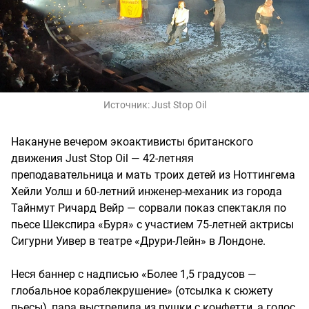
Источник:
Just Stop Oil
Накануне вечером экоактивисты британского
движения Just Stop Oil — 42-летняя
преподавательница и мать троих детей из Ноттингема
Хейли Уолш и 60-летний инженер-механик из города
Тайнмут Ричард Вейр — сорвали показ спектакля по
пьесе Шекспира «Буря» с участием 75-летней актрисы
Сигурни Уивер в театре «Друри-Лейн» в Лондоне.
Неся баннер с надписью «Более 1,5 градусов —
глобальное кораблекрушение» (отсылка к сюжету
пьесы), пара выстрелила из пушки с конфетти, а голос