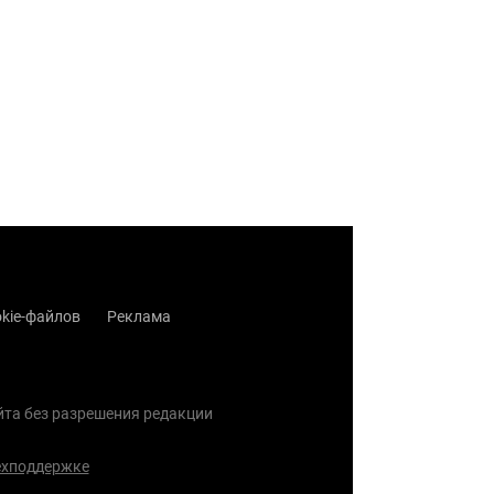
kie-файлов
Реклама
айта без разрешения редакции
ехподдержке