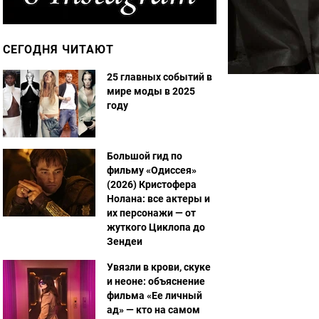
СЕГОДНЯ ЧИТАЮТ
25 главных событий в
мире моды в 2025
году
Большой гид по
фильму «Одиссея»
(2026) Кристофера
Нолана: все актеры и
их персонажи — от
жуткого Циклопа до
Зендеи
Увязли в крови, скуке
и неоне: объяснение
фильма «Ее личный
ад» — кто на самом