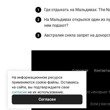
Где отдыхать на Мальдивах: The Na
На Мальдивах открылся один из лу
нем подают?
Австралия сняла запрет на донорс
О проекте
Контакт
На информационном ресурсе
применяются cookie-файлы.
Оставаясь
на сайте, вы подтверждаете свое
согласие
на их использование.
Copyright (с) TOO «Интернет
Согласен
Если у вас 