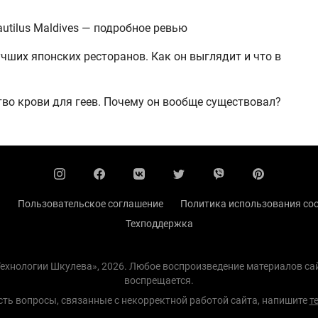
utilus Maldives — подробное ревью
чших японских ресторанов. Как он выглядит и что в
тво крови для геев. Почему он вообще существовал?
ы
Пользовательское соглашение
Политика использования coo
Техподдержка
 Технологии Шкулева», 2026. Любое воспроизведение материалов с
воспрещается.
есть вопросы, связанные с некорректной работой сайта, напишите
т