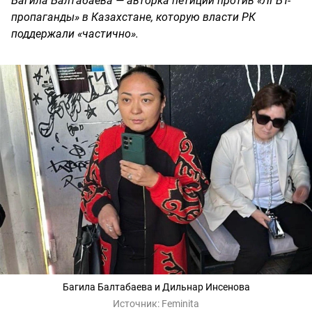
Багила Балтабаева — авторка петиции против «ЛГБТ-
пропаганды» в Казахстане, которую власти РК
поддержали «частично».
Багила Балтабаева и Дильнар Инсенова
Источник:
Feminita