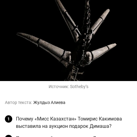
Источник:
Sotheby’s
Автор текста:
Жулдыз Алиева
Почему «Мисс Казахстан» Томирис Какимова
выставила на аукцион подарок Димаша?